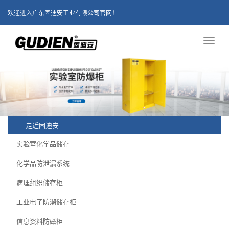
欢迎进入广东固迪安工业有限公司官网！
Toggl
naviga
走近固迪安
实验室化学品储存
化学品防泄漏系统
病理组织储存柜
工业电子防潮储存柜
信息资料防磁柜