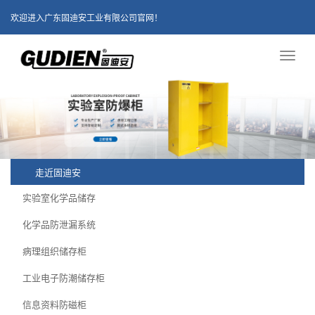
欢迎进入广东固迪安工业有限公司官网！
Toggl
naviga
走近固迪安
实验室化学品储存
化学品防泄漏系统
病理组织储存柜
工业电子防潮储存柜
信息资料防磁柜