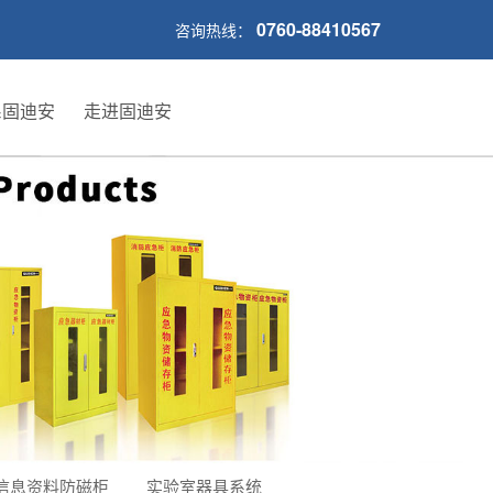
0760-88410567
咨询热线：
系固迪安
走进固迪安
信息资料防磁柜
实验室器具系统