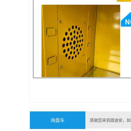
询盘车
感谢您来到固迪安，如