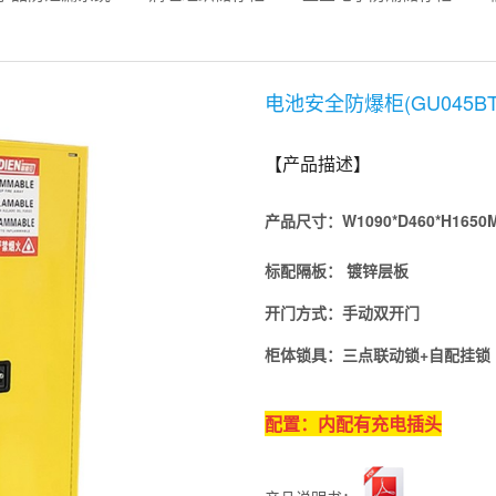
电池安全防爆柜(GU045BT
【产品描述】
产品尺寸：
W1090*D460*H1650
标配隔板
：
镀锌层板
开门方式：
手动双
开门
柜体锁具：
三点联动锁+自配挂锁
配置：内配有充电插头