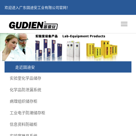
欢迎进入广东固迪安工业有限公司官网！
Toggl
naviga
走近固迪安
实验室化学品储存
化学品防泄漏系统
病理组织储存柜
工业电子防潮储存柜
信息资料防磁柜
实验室器具系统