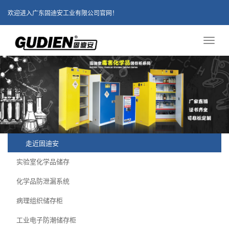
欢迎进入广东固迪安工业有限公司官网！
Toggl
naviga
走近固迪安
实验室化学品储存
化学品防泄漏系统
病理组织储存柜
工业电子防潮储存柜