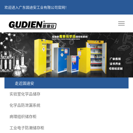
欢迎进入广东固迪安工业有限公司官网！
Toggl
naviga
走近固迪安
实验室化学品储存
化学品防泄漏系统
病理组织储存柜
工业电子防潮储存柜