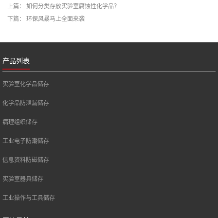
上篇：
如何分类存放实验室腐蚀性化学品？
下篇：
环保风暴马上全面来袭
产品列表
实验室化学品储存
化学品防泄漏储存
病理组织储存
工业电子防潮储存
信息资料防磁储存
实验室器具储存
工业操作与工具储存