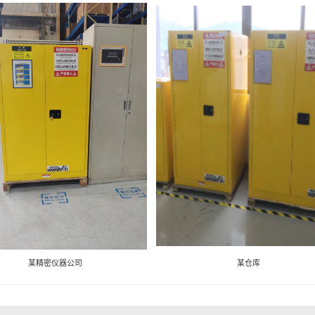
某精密仪器公司
某仓库