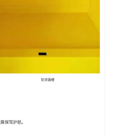
防泄漏槽
发展保驾护航。