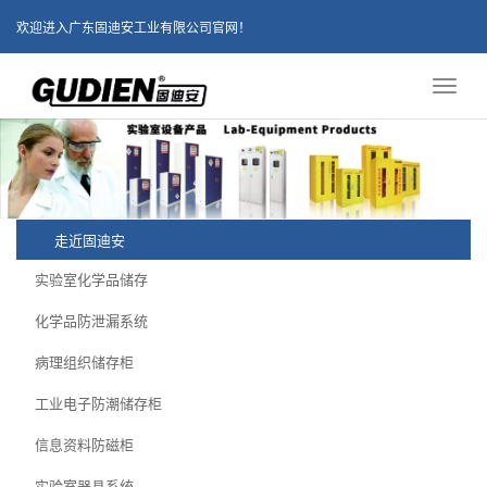
欢迎进入广东固迪安工业有限公司官网！
Toggl
naviga
走近固迪安
实验室化学品储存
化学品防泄漏系统
病理组织储存柜
工业电子防潮储存柜
信息资料防磁柜
实验室器具系统