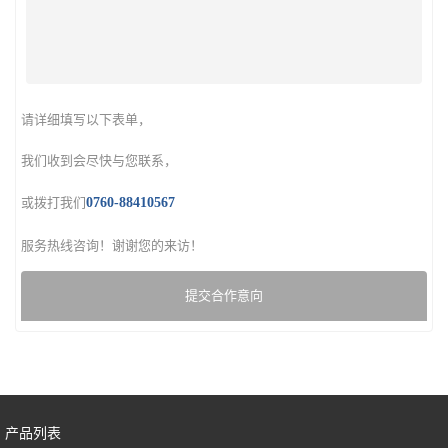
请详细填写以下表单，
我们收到会尽快与您联系，
或拨打我们
0760-88410567
服务热线咨询！谢谢您的来访！
提交合作意向
产品列表