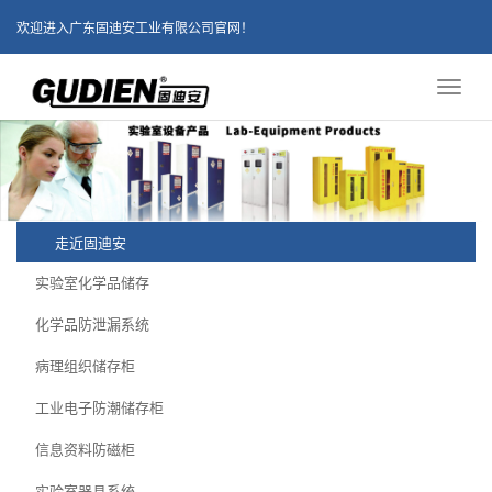
欢迎进入广东固迪安工业有限公司官网！
Toggl
naviga
走近固迪安
实验室化学品储存
化学品防泄漏系统
病理组织储存柜
工业电子防潮储存柜
信息资料防磁柜
实验室器具系统