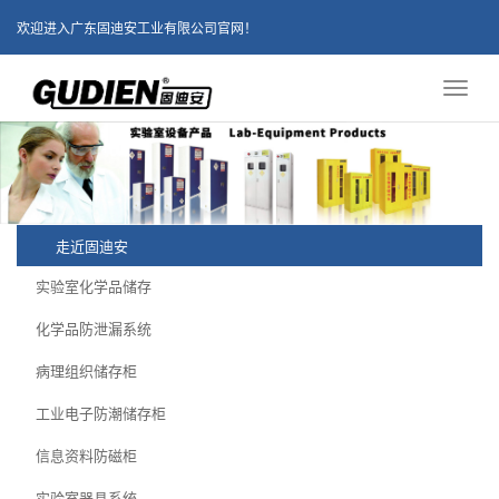
欢迎进入广东固迪安工业有限公司官网！
Toggl
naviga
走近固迪安
实验室化学品储存
化学品防泄漏系统
病理组织储存柜
工业电子防潮储存柜
信息资料防磁柜
实验室器具系统