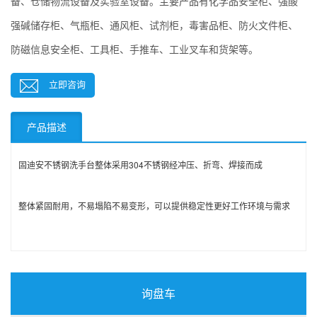
备、仓储物流设备及实验室设备。主要产品有化学品安全柜、强酸
强碱储存柜、气瓶柜、通风柜、试剂柜，毒害品柜、防火文件柜、
防磁信息安全柜、工具柜、手推车、工业叉车和货架等。
立即咨询
产品描述
固迪安不锈钢洗手台整体采用304不锈钢
经冲压、折弯、焊接而成
整体紧固耐用，不易塌陷不易变形，可以提供稳定性更好工作环境与需求
询盘车