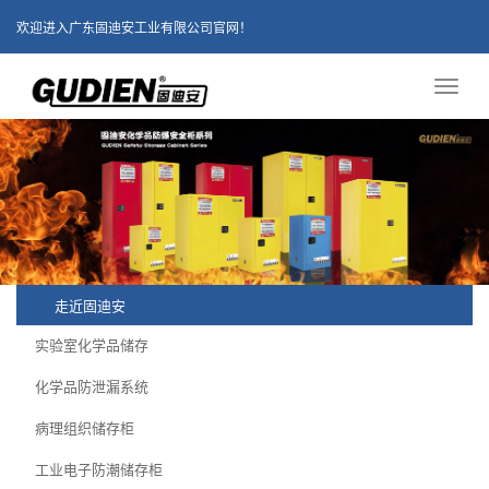
欢迎进入广东固迪安工业有限公司官网！
Toggl
naviga
走近固迪安
实验室化学品储存
化学品防泄漏系统
病理组织储存柜
工业电子防潮储存柜