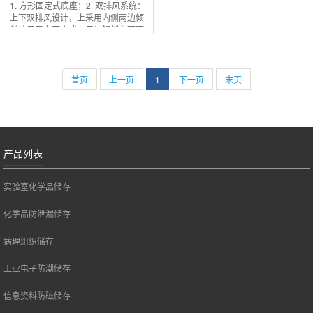
1. 方形固定式底座；2. 双排风系统：
上下双排风设计，上采用内侧两边倾
斜抽风口向下方式，尸体解剖台下面
四周全部开孔抽风，可将外泄气味排
出（需跟外抽风机连接）；3. 台面内
外圆弧
首页
上一页
1
下一页
末页
产品列表
实验室化学品储存
化学品防泄漏储存
病理组织储存
工业电子防潮储存
信息资料防磁储存