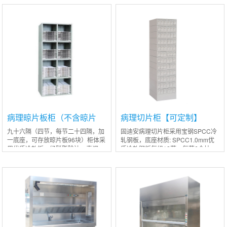
油、表调、锌系磷化、钝化、粉末喷
加底座一只，每节六个大抽，中间有
涂玻片专用抽进口ABS板式滑
活动分隔条可灵
病理晾片板柜（不含晾片
病理切片柜【可定制】
板）
九十六隔（四节，每节二十四隔，加
固迪安病理切片柜采用宝钢SPCC冷
一底座，可存放晾片板96块）柜体采
轧钢板，底座材质: SPCC1.0mm优
用优质冷轧板，经脱脂除油，表调，
质冷轧钢板每组12节，每节6个抽
锌系磷化，钝化，静电粉未喷塑。
屉，每组容量:每抽屉850张，每组6
万以上表面处理脱脂除油、表调、锌
系磷化、钝化、粉末喷涂