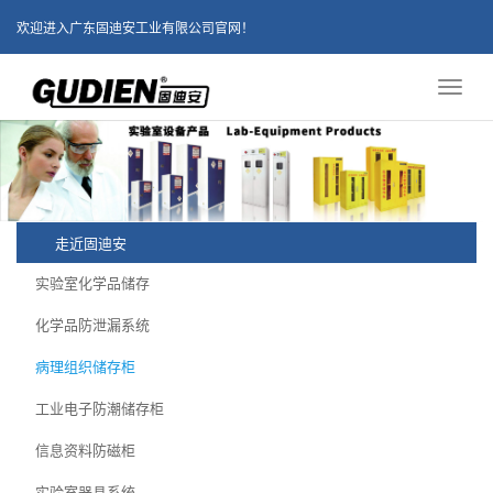
欢迎进入广东固迪安工业有限公司官网！
Toggl
naviga
走近固迪安
实验室化学品储存
化学品防泄漏系统
病理组织储存柜
工业电子防潮储存柜
信息资料防磁柜
实验室器具系统