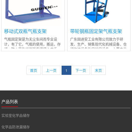
移动式双瓶气瓶支架
带轮钢瓶固定架气瓶支架
气瓶固定架是为无尘车间而专业设
广东固迪安工业有限公司致力于研
计，有了它，气瓶的使用，搬运，存
发、生产、销售现代化机械设备、仓
储，防火花及倾倒而变得得心应手，
储物流设备及实验室设备。主要产品
不会在使用过程中应为误撞而跌倒伤
有化学品安全柜、强酸强碱储存柜、
人，有效地增加了气瓶的稳定性，即
气瓶柜、通风柜、试剂柜，毒害品
安全又方
柜、防火文
首页
上一页
1
下一页
末页
产品列表
实验室化学品储存
化学品防泄漏储存