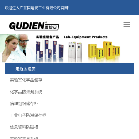
欢迎进入广东固迪安工业有限公司官网！
Toggl
naviga
走近固迪安
实验室化学品储存
化学品防泄漏系统
病理组织储存柜
工业电子防潮储存柜
信息资料防磁柜
实验室器具系统