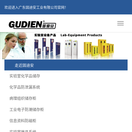
欢迎进入广东固迪安工业有限公司官网！
Toggl
naviga
走近固迪安
实验室化学品储存
化学品防泄漏系统
病理组织储存柜
工业电子防潮储存柜
信息资料防磁柜
实验室器具系统