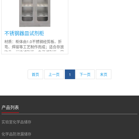
不锈钢器皿试剂柜
材质：柜体由1.0不锈钢经剪板、折
弯、焊接等工艺制作而成；适合存放
物品：标准试剂瓶、电子试剂瓶、实
验试剂瓶等内部结构:柜内由上而下平
均分４块层板（孔直径分别为３０ｍ
ｍ、５０
首页
上一页
1
下一页
末页
产品列表
实验室化学品储存
化学品防泄漏储存