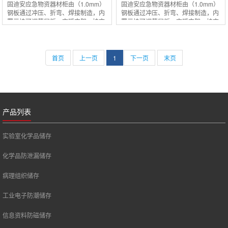
固迪安应急物资器材柜由（1.0mm）
固迪安应急物资器材柜由（1.0mm）
钢板通过冲压、折弯、焊接制造，内
钢板通过冲压、折弯、焊接制造，内
置三块可调节层板，空呼支架，挂衣
置三块可调节层板，空呼支架，挂衣
杆供事故状态下应急作用。（包括空
杆供事故状态下应急作用。（包括空
气呼吸器、氧气呼吸器、胶鞋、雨
气呼吸器、氧气呼吸器、胶鞋、雨
衣、防毒面
衣、防毒面
首页
上一页
1
下一页
末页
产品列表
实验室化学品储存
化学品防泄漏储存
病理组织储存
工业电子防潮储存
信息资料防磁储存