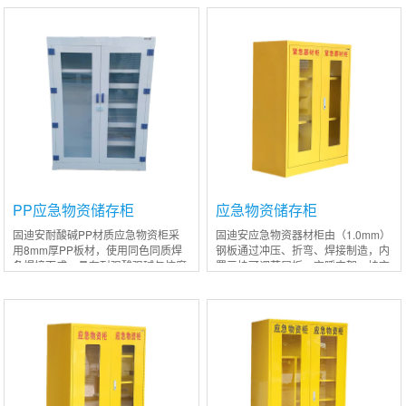
际要求调整）; 不锈钢应急物资柜是
际要求调整）; 不锈钢应急物资柜是
存放防护器材用
存放防护器材用
PP应急物资储存柜
应急物资储存柜
(GU900EM)
固迪安耐酸碱PP材质应急物资柜采
固迪安应急物资器材柜由（1.0mm）
用8mm厚PP板材，使用同色同质焊
钢板通过冲压、折弯、焊接制造，内
条焊接而成，具有耐强酸强碱与抗腐
置三块可调节层板，空呼支架，挂衣
蚀的优异特性；层板可调节且正反放
杆供事故状态下应急作用。（包括空
置均可，满足用户多样化的选择；板
气呼吸器、氧气呼吸器、胶鞋、雨
材折弯成型，拼
衣、防毒面