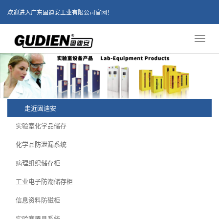
欢迎进入广东固迪安工业有限公司官网！
Toggl
naviga
走近固迪安
实验室化学品储存
化学品防泄漏系统
病理组织储存柜
工业电子防潮储存柜
信息资料防磁柜
实验室器具系统