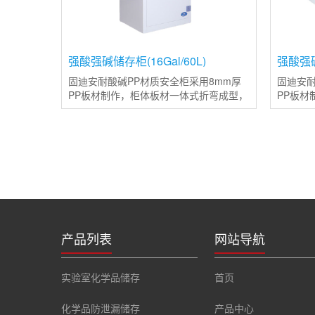
强酸强碱储存柜(16Gal/60L)
强酸强碱
固迪安耐酸碱PP材质安全柜采用8mm厚
固迪安耐
PP板材制作，柜体板材一体式折弯成型，
PP板材
并使用同等色彩和质量的焊条焊接，使整
并使用
体结构更加稳定且变形率更低；整体柜子
体结构
使用PP塑料材质制造，使其耐强
使用PP
产品列表
网站导航
实验室化学品储存
首页
化学品防泄漏储存
产品中心