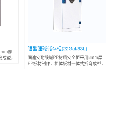
强酸强碱储存柜(22Gal/83L)
8mm厚
固迪安耐酸碱PP材质安全柜采用8mm厚
弯成型，
PP板材制作，柜体板材一体式折弯成型，
接，使整
并使用同等色彩和质量的焊条焊接，使整
整体柜子
体结构更加稳定且变形率更低；整体柜子
使用PP塑料材质制造，使其耐强