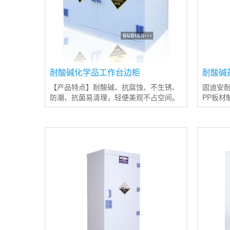
耐酸碱化学品工作台边柜
耐酸碱
【产品特点】耐酸碱、抗腐蚀、不生锈、
固迪安耐
防潮、抗菌易清理，轻便美观不占空间。
PP板材
【柜体】采用8mm厚瓷白色PP聚丙烯板
并使用
制作，具有很好的耐强酸强碱、防腐蚀性
体结构
能，经同色焊条无缝焊接处理
使用PP