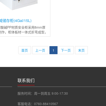
储存柜(4Gal/15L)
酸碱PP材质安全柜采用8mm厚
制作，柜体板材一体式折弯成型，
同等色彩和质量的焊条焊接，使整
更加稳定且变形率更低；整体柜子
塑料材质制造，使其耐强
首页
上一页
1
下一页
末页
联系我们
服务时间：周一到周五 9:00-17:30
客服电话：0760-88410567